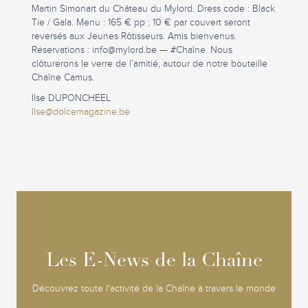
Martin Simonart du Château du Mylord. Dress code : Black
Tie / Gala. Menu : 165 € pp ; 10 € par couvert seront
reversés aux Jeunes Rôtisseurs. Amis bienvenus.
Réservations :
info@mylord.be
— #Chaîne. Nous
clôturerons le verre de l’amitié, autour de notre bouteille
Chaîne Camus.
Ilse DUPONCHEEL
Ilse@dolcemagazine.be
Les E-News de la Chaîne
Les E-News de la Chaîne
Découvrez toute l'activité de la Chaîne à travers le monde