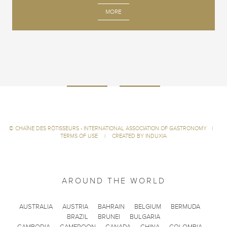
MORE
©
CHAÎNE DES RÔTISSEURS - INTERNATIONAL ASSOCIATION OF GASTRONOMY
|
TERMS OF USE
|
CREATED BY INDUXIA
AROUND THE WORLD
AUSTRALIA
AUSTRIA
BAHRAIN
BELGIUM
BERMUDA
BRAZIL
BRUNEI
BULGARIA