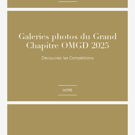
Galeries photos du Grand
Galeries photos du Grand
Chapitre OMGD 2025
Chapitre OMGD 2025
Découvrez les Compétitions
MORE